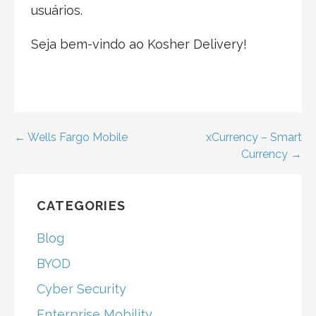
usuários.
Seja bem-vindo ao Kosher Delivery!
Post
← Wells Fargo Mobile
xCurrency – Smart
Currency →
navigation
CATEGORIES
Blog
BYOD
Cyber Security
Enterprise Mobility