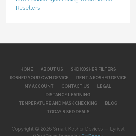
Resellers
HOME
ABOUT US
SKD KOSHER FILTERS
KOSHER YOUR OWN DEVICE
RENT A KOSHER DEVICE
MY ACCOUNT
CONTACT US
LEGAL
DISTANCE LEARNING
TEMPERATURE AND MASK CHECKING
BLOG
TODAY’S SKD DEALS
Copyright © 2026 Smart Kosher Devices — Lyrical